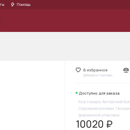
кты
Помощь
Букеты
Цветы
Акции
РОЗЫ
Моно-букеты
Корз
В избранное
Добавили 1 человек
Доступно для заказа
Код товара: Авторский бу
Садовыми розами, Гвоздик
фирменной упаковке
10020 ₽