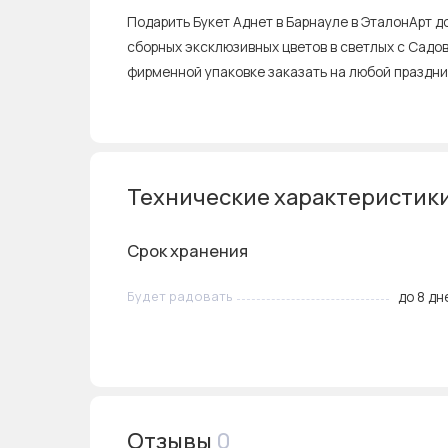
Подарить Букет Аднет в Барнауле в ЭталонАрт д
сборных эксклюзивных цветов в светлых с Садо
фирменной упаковке заказать на любой праздни
Технические характеристики
Срок хранения
Будет радовать
до 8 дн
Отзывы
0