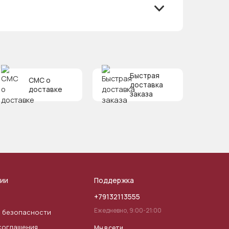
Быстрая
СМС о
доставка
доставке
заказа
ии
Поддержка
+79132113555
Ежедневно, 9:00-21:00
 безопасности
соглашения
Мы в сети