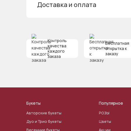
Доставка и оплата
Контроль
Бесплатная
качества
открытка к
каждого
заказу
заказа
Букеты
Популярное
Авторские букеты
РОЗЫ
Дуо и Трио букеты
Цветы
Весенние букеты
Акции