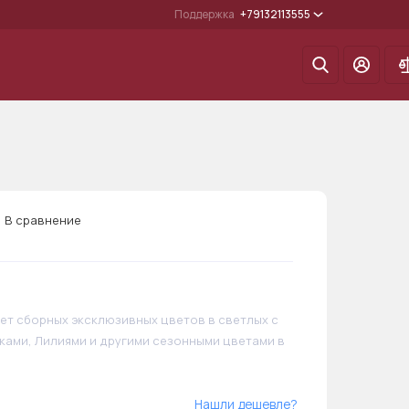
Поддержка
+79132113555
ины с цветами
Воздушные шарики
Подарки
В сравнение
кет сборных эксклюзивных цветов в светлых с
ами, Лилиями и другими сезонными цветами в
Нашли дешевле?