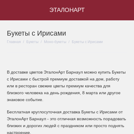
ЭТАЛОНАРТ
Букеты с Ирисами
Авторские букеты
Главная
Букеты
Моно-букеты
Букеты с Ирисами
Комбинации букетов
Моно-букеты
В доставке цветов ЭталонАрт Барнаул можно купить Букеты
Дуо и Трио букеты
с Ирисами с быстрой премиум доставкой на дом, работу
или в ресторан свежие цветы премиум качества для
Весенние букеты
близкого человека на день рождения, 8 марта или другое
Летние букеты
знаковое событие.
Бесплатная круглосуточная доставка Букеты с Ирисами от
Осенние букеты
ЭталонАрт Барнаул - это отличная возможность порадовать
близких и дорогих людей с праздником или просто поднять
Зимние букеты
настроение.