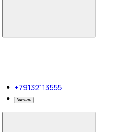
+79132113555
Закрыть