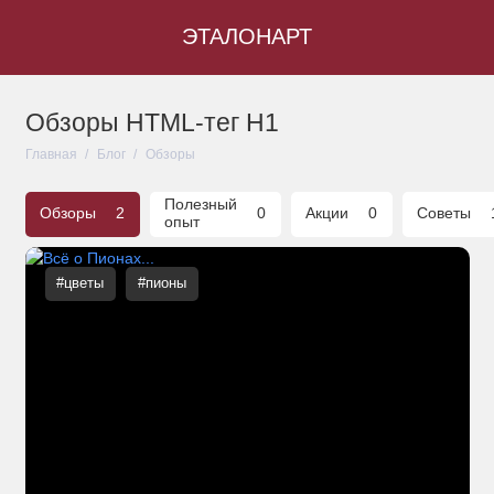
ЭТАЛОНАРТ
Обзоры HTML-тег H1
Главная
Блог
Обзоры
Полезный
Обзоры
2
0
Акции
0
Советы
опыт
#цветы
#пионы