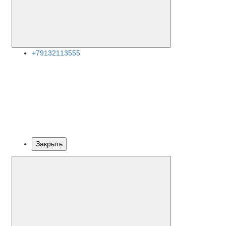
+79132113555
Закрыть