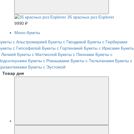
35 красных роз Explorer
9990 ₽
Моно-букеты
Букеты с Альстромерией
Букеты с Гвоздикой
Букеты с Герберами
Букеты с Гипсофилой
Букеты с Гортензией
Букеты с Ирисами
Букет
с Лилией
Букеты с Маттиолой
Букеты с Пионами
Букеты с
Подсолнухами
Букеты с Ромашками
Букеты с Тюльпанами
Букеты с
Хризантемами
Букеты с Эустомой
Товар дня