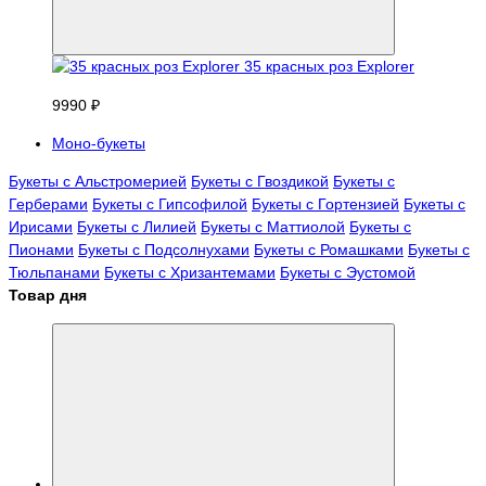
35 красных роз Explorer
9990 ₽
Моно-букеты
Букеты с Альстромерией
Букеты с Гвоздикой
Букеты с
Герберами
Букеты с Гипсофилой
Букеты с Гортензией
Букеты с
Ирисами
Букеты с Лилией
Букеты с Маттиолой
Букеты с
Пионами
Букеты с Подсолнухами
Букеты с Ромашками
Букеты с
Тюльпанами
Букеты с Хризантемами
Букеты с Эустомой
Товар дня