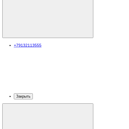
+79132113555
Закрыть