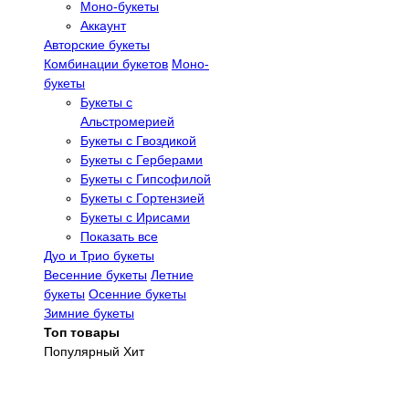
Моно-букеты
Аккаунт
Авторские букеты
Комбинации букетов
Моно-
букеты
Букеты с
Альстромерией
Букеты с Гвоздикой
Букеты с Герберами
Букеты с Гипсофилой
Букеты с Гортензией
Букеты с Ирисами
Показать все
Дуо и Трио букеты
Весенние букеты
Летние
букеты
Осенние букеты
Зимние букеты
Топ товары
Популярный
Хит