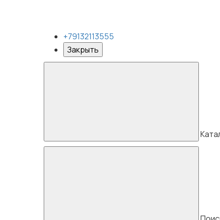
+79132113555
Закрыть
Ката
Поис