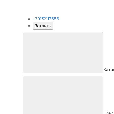
+79132113555
Закрыть
Ката
Поис