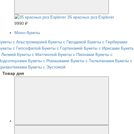
35 красных роз Explorer
9990 ₽
Моно-букеты
Букеты с Альстромерией
Букеты с Гвоздикой
Букеты с Герберами
Букеты с Гипсофилой
Букеты с Гортензией
Букеты с Ирисами
Букет
с Лилией
Букеты с Маттиолой
Букеты с Пионами
Букеты с
Подсолнухами
Букеты с Ромашками
Букеты с Тюльпанами
Букеты с
Хризантемами
Букеты с Эустомой
Товар дня