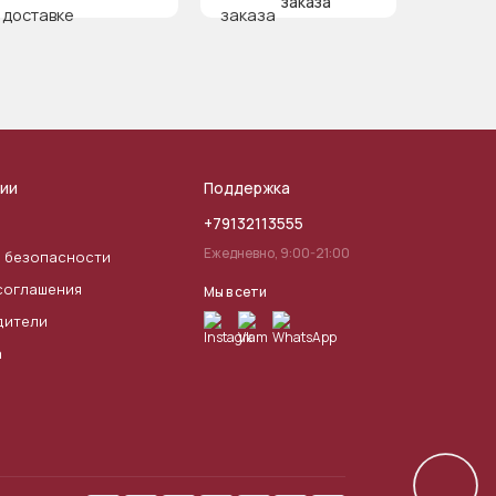
заказа
ии
Поддержка
+79132113555
Ежедневно, 9:00-21:00
 безопасности
соглашения
Мы в сети
дители
а