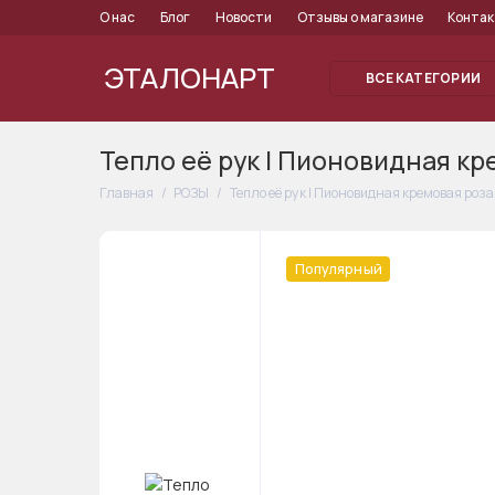
О нас
Блог
Новости
Отзывы о магазине
Конта
ЭТАЛОНАРТ
ВСЕ КАТЕГОРИИ
Тепло её рук I Пионовидная кр
Главная
РОЗЫ
Тепло её рук I Пионовидная кремовая роза
Популярный