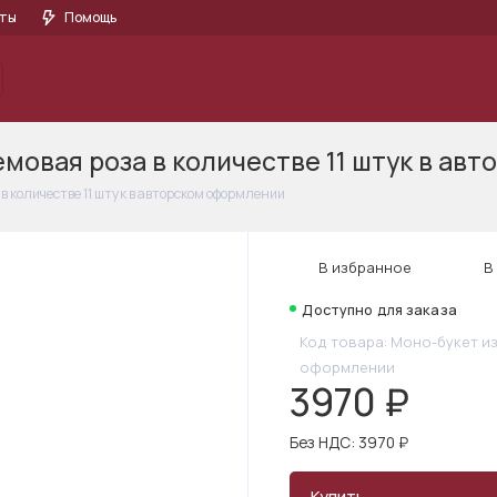
кты
Помощь
Букеты
Цветы
Акции
РОЗЫ
Моно-букеты
Корз
емовая роза в количестве 11 штук в а
 в количестве 11 штук в авторском оформлении
В избранное
В
Доступно для заказа
Код товара: Моно-букет и
оформлении
3970 ₽
Без НДС: 3970 ₽
Купить