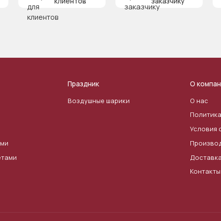
клиентов
заказчику
Праздник
О компан
Воздушные шарики
О нас
Политика
Условия 
ами
Произво
етами
Доставк
Контакты