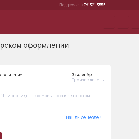
Поддержка
+79132113555
ины с цветами
Воздушные шарики
Подарки
вторском оформлении
ЭталонАрт
 сравнение
Производитель
з 11 пионовидных кремовых роз в авторском
Нашли дешевле?