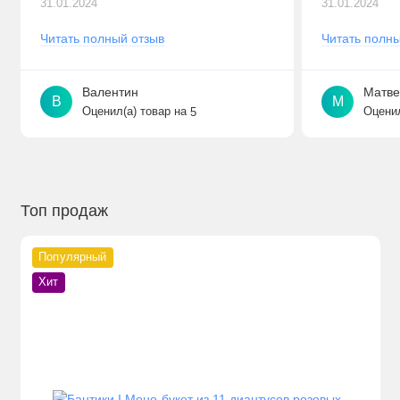
31.01.2024
31.01.2024
стал..
Читать полный отзыв
Читать полны
Валентин
Матве
В
М
Оценил(а) товар на
Оценил
5
Топ продаж
Популярный
Хит