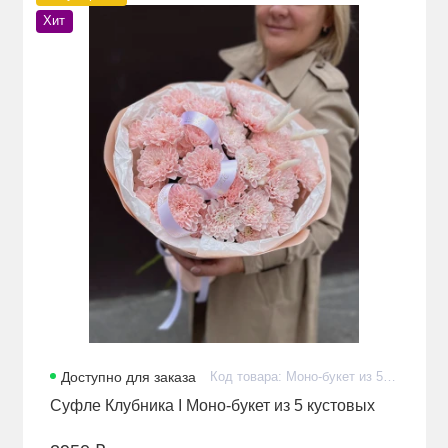
Хит
Доступно для заказа
Код товара: Моно-букет из 5 кустовых розовых хризантем с лагурусом в стильном оформлении
Суфле Клубника I Моно-букет из 5 кустовых
розовых хризантем с лагурусом в стильном
оформлении