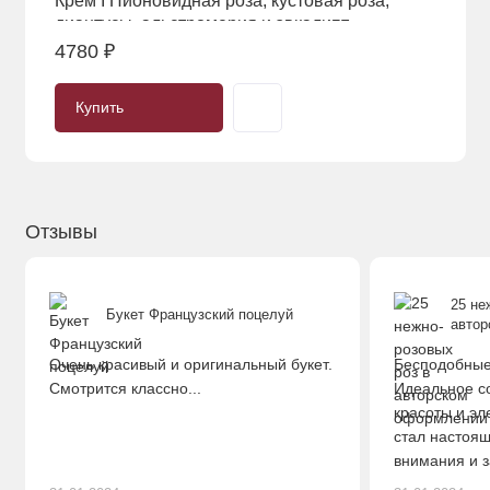
Купить
диантусы, альстромерия и эвкалипт
4780 ₽
Купить
Отзывы
25 не
Букет Французский поцелуй
авто
Очень красивый и оригинальный букет.
Бесподобные
Смотрится классно...
Идеальное с
красоты и эл
стал настоя
внимания и з
качество и к