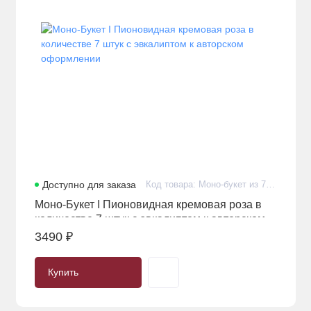
Доступно для заказа
Код товара: Моно-букет из 7 пионовидных кремовых роз с эвкалиптом в авторском оформлении
Моно-Букет I Пионовидная кремовая роза в
Купить
количестве 7 штук с эвкалиптом к авторском
оформлении
3490 ₽
Купить