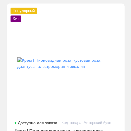
Популярный
Хит
Доступно для заказа
Код товара: Авторский букет из пионовидных кремовых роз, диантусов, альстромерии и кустовой розы с эвкалиптом в стильном оформлении
Крем I Пионовидная роза, кустовая роза,