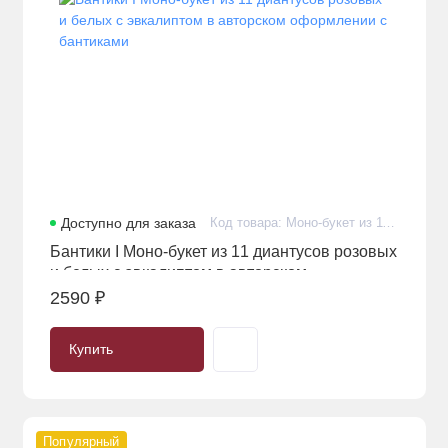
Доступно для заказа
Код товара: Моно-букет из 11 диантусов (гвоздик) розовых и белых с эвкалиптом в авторском оформлении с бантиками
Бантики I Моно-букет из 11 диантусов розовых
и белых с эвкалиптом в авторском
оформлении с бантиками
2590 ₽
Купить
Популярный