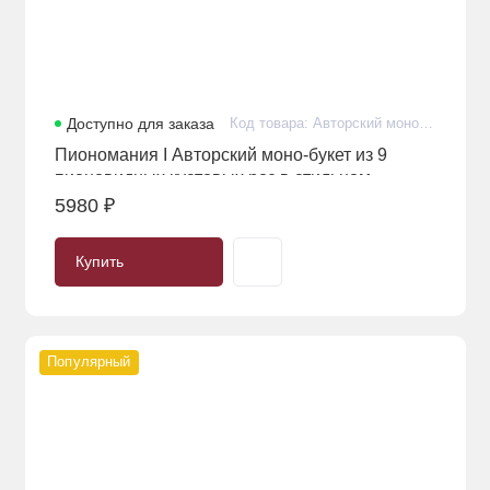
Доступно для заказа
Код товара: Авторский моно-букет из 9 пионовидных кустовых роз в стильном оформлении
Пиономания I Авторский моно-букет из 9
Купить
пионовидных кустовых роз в стильном
оформлении
5980 ₽
Купить
Популярный